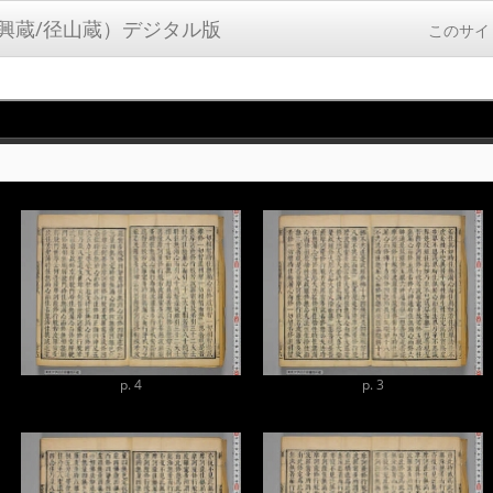
興蔵/径山蔵）デジタル版
このサイ