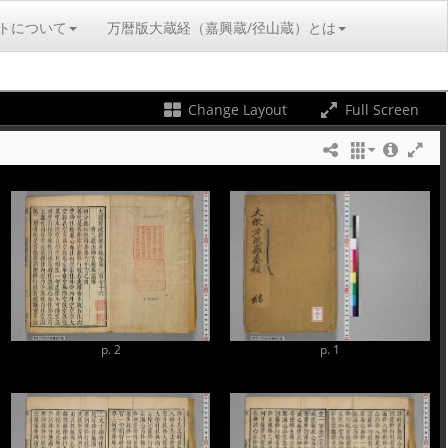
トについて
万暦版大蔵経（嘉興蔵/径山蔵）とは